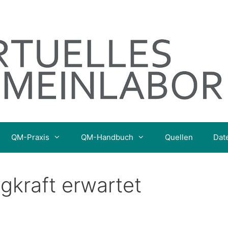
QM-Praxis
QM-Handbuch
Quellen
Dat
ngkraft erwartet