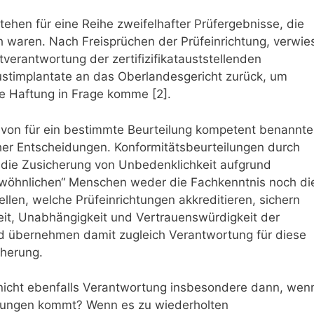
tehen für eine Reihe zweifelhafter Prüfergebnisse, die
h waren. Nach Freisprüchen der Prüfeinrichtung, verwie
verantwortung der zertifizifikatauststellenden
rustimplantate an das Oberlandesgericht zurück, um
he Haftung in Frage komme [2].
n von für ein bestimmte Beurteilung kompetent benannt
her Entscheidungen. Konformitätsbeurteilungen durch
n die Zusicherung von Unbedenklichkeit aufgrund
„gewöhnlichen“ Menschen weder die Fachkenntnis noch di
ellen, welche Prüfeinrichtungen akkreditieren, sichern
eit, Unabhängigkeit und Vertrauenswürdigkeit der
nd übernehmen damit zugleich Verantwortung für diese
herung.
 nicht ebenfalls Verantwortung insbesondere dann, wen
ierungen kommt? Wenn es zu wiederholten