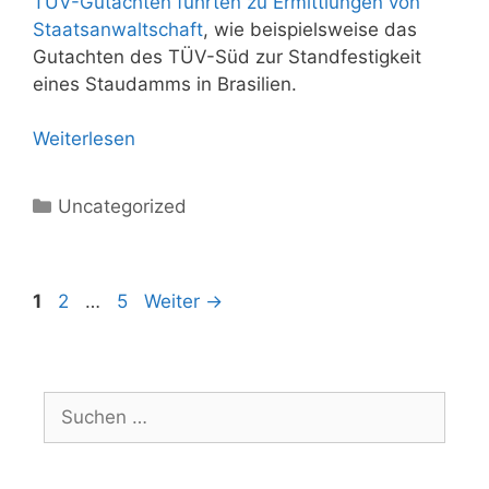
TÜV-Gutachten führten zu Ermittlungen von
Staatsanwaltschaft
, wie beispielsweise das
Gutachten des TÜV-Süd zur Standfestigkeit
eines Staudamms in Brasilien.
Weiterlesen
Kategorien
Uncategorized
Seite
Seite
Seite
1
2
…
5
Weiter
→
Suchen
nach: